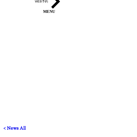
WEB予約
MENU
< News All